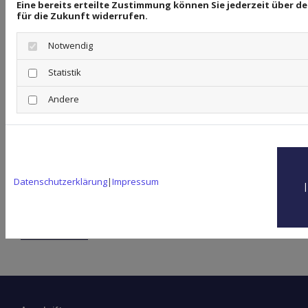
Eine bereits erteilte Zustimmung können Sie jederzeit über 
Barrieren stoßen, wenden Sie sich bitte an
für die Zukunft widerrufen.
kontakt@ing-tec.com.
Notwendig
Statistik
Bildnachweise
Andere
#582149350 / Yurii Andreichyn /
stock.adobe.com
#617213076 / jittawit.21 / stock.adobe.com
Datenschutzerklärung
|
Impressum
Copyright ©
Webseiten erstellen
durch die
Schlütersche