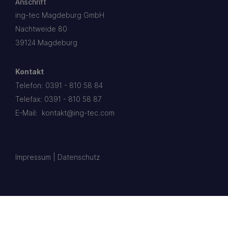
Anschrift
ing-tec Magdeburg GmbH
Nachtweide 80
39124 Magdeburg
Kontakt
Telefon:
0391 - 810 58 84
Telefax: 0391 - 810 58 87
E-Mail:
kontakt@ing-tec.com
Impressum
|
Datenschutz