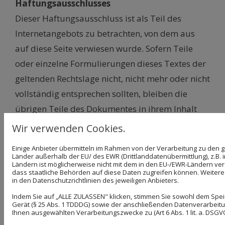
Haftungsausschlusses
Dieser Haftungsausschluss ist als Teil des
Internetangebots zu betrachten, von dem aus
auf diese Seite verwiesen wurde. Sofern Teile
oder einzelne Formulierungen dieses Textes der
geltenden Rechtslage nicht, nicht mehr oder nicht
vollständig entsprechen sollten, bleiben die
übrigen Teile des Dokumentes in ihrem Inhalt
und ihrer Gültigkeit davon unberührt.
Wir verwenden Cookies.
Hinweis zur Barrierefreiheit
Einige Anbieter übermitteln im Rahmen von der Verarbeitung zu de
Länder außerhalb der EU/ des EWR (Drittlanddatenübermittlung), z.B. 
Ländern ist möglicherweise nicht mit dem in den EU-/EWR-Ländern verg
Wir bemühen uns, unsere digitalen Inhalte
dass staatliche Behörden auf diese Daten zugreifen können. Weitere 
in den Datenschutzrichtlinien des jeweiligen Anbieters.
barrierefrei im Sinne des BFSG sowie der
Indem Sie auf „ALLE ZULASSEN" klicken, stimmen Sie sowohl dem Spe
Barrierefreie-Informationstechnik-Verordnung
Gerät (§ 25 Abs. 1 TDDDG) sowie der anschließenden Datenverarbeitun
Ihnen ausgewählten Verarbeitungszwecke zu (Art 6 Abs. 1 lit. a. DSGVO
(BITV) anzubieten. Sollten Sie dennoch auf