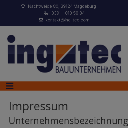
Nachtweide 80, 39124 Magdeburg
0391 - 810 58 84
kontakt@ing-tec.com
Impressum
Unternehmensbezeichnun